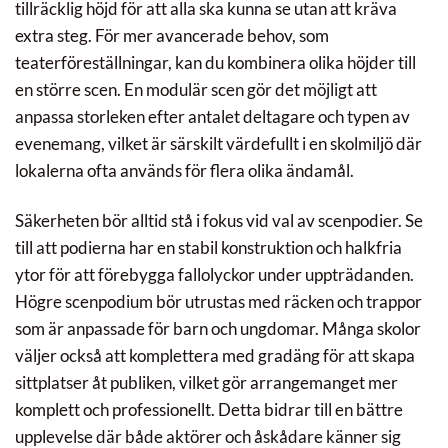
tillräcklig höjd för att alla ska kunna se utan att kräva
extra steg. För mer avancerade behov, som
teaterföreställningar, kan du kombinera olika höjder till
en större scen. En modulär scen gör det möjligt att
anpassa storleken efter antalet deltagare och typen av
evenemang, vilket är särskilt värdefullt i en skolmiljö där
lokalerna ofta används för flera olika ändamål.
Säkerheten bör alltid stå i fokus vid val av scenpodier. Se
till att podierna har en stabil konstruktion och halkfria
ytor för att förebygga fallolyckor under uppträdanden.
Högre scenpodium bör utrustas med räcken och trappor
som är anpassade för barn och ungdomar. Många skolor
väljer också att komplettera med gradäng för att skapa
sittplatser åt publiken, vilket gör arrangemanget mer
komplett och professionellt. Detta bidrar till en bättre
upplevelse där både aktörer och åskådare känner sig