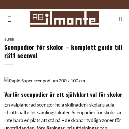
Skip
to
content
BLOGG
Scenpodier för skolor – komplett guide till
rätt scenval
Varför scenpodier är ett självklart val för skolor
En välplanerad scen gör hela skillnaden i skolans aula,
idrottshall eller samlingslokaler. Scenpodier för skolor är
inte bara en plats att stå på – de skapar tydliga zoner för
uppträdanden, föreläsningar, prisutdelningar och