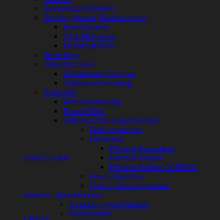
Scenmolton & Bolton
Shirting, Nessel, Tapetserarväv
Bomullsvävar
CS & PES-vävar
Horistontvävar
Stretchtyg
Tillbehör, textil
Fästelement för tyger
Öljetter och verktyg
Tyll & Nät
Amerikansk Slöja
Fransk Slöja
Gittertyll Nät & Sprinklertyll
Back projection
Filmdukar
Filmduk Ramspänd
Folier / Dukar
Filmduk Rullbar
Filmduk Rullbar CARBON
Front projection
Front- / Back projection
Holdon - öljettklämmor
Gradäng / mobil läktare
Podieläktare
Läktare