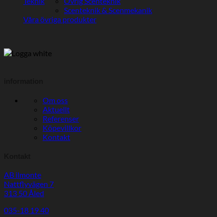
Teknik
Övrig Scenteknik
Scenteknik & Scenmekanik
Våra övriga produkter
information
Om oss
Aktuellt
Referenser
Köpevillkor
Kontakt
Kontakt
AB ilmonte
Nattflyvägen 7
313 50 Åled
035-18 19 40