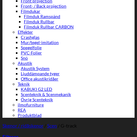
Front projection
Front- / Back projection
Filmdukar
Filmduk Ramspänd
Filmduk Rullbar
Filmduk Rullbar CARBON
Effekter
Crashglas
Mur/tegel-imitation
Spegelfolie
PVC-Folier
Snö
Akustik
Akustik System
Ljuddämpande tyger
Office akustikridåer
Teknik
KABUKI G2 LED
Scenteknik & Scenmekanik
Övrig Scenteknik
ilmofurniture
REA
Produktblad
Skenor / ridåskenor
/
Scen
/
G-track