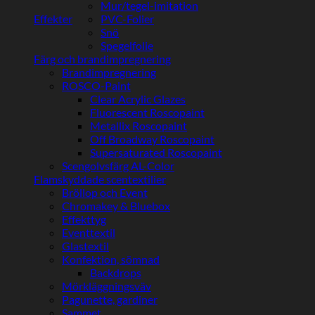
Mur/tegel-imitation
Effekter
PVC-Folier
Snö
Spegelfolie
Färg och brandimpregnering
Brandimpregnering
ROSCO-Paint
Clear Acrylic Glazes
Fluorescent Roscopaint
Metallix Roscopaint
Off Broadway Roscopaint
Supersaturated Roscopaint
Scengolvsfärg AL-Color
Flamskyddade scentextilier
Bröllop och Event
Chromakey & Bluebox
Effekttyg
Eventtextil
Glastextil
Konfektion, sömnad
Backdrops
Mörkläggningsväv
Pagunette, gardiner
Sammet