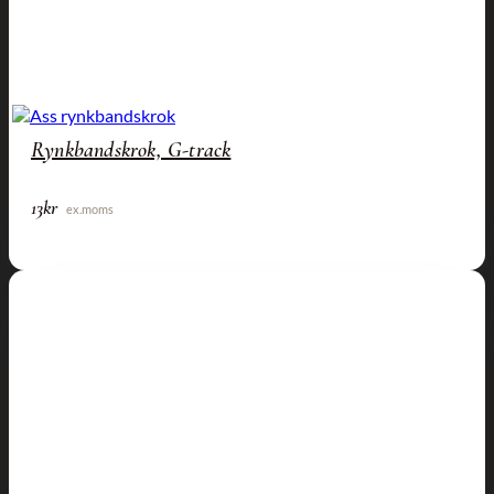
Rynkbandskrok, G-track
13
kr
ex.moms