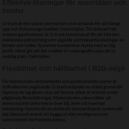
Effektiva lösningar för scenridåer och
fonder
G-track är ett robust skensystem som används för att hänga
upp och flytta tunga textilier i scenmiljöer. Till skillnad från
enklare gardinskenor är G-track konstruerat för att tåla den
mekaniska påfrestning som uppstår vid frekventa växlingar av
fonder och ridåer. Systemet kombinerar styrka med en låg
profil, vilket gör att det smälter in i scenografin utan att ta
onödig plats i takhöjden.
Flexibilitet och hållbarhet i B2B-miljö
För kommunala verksamheter och professionella scener är
driftsäkerhet avgörande. G-track erbjuder en stabil grund där
löparna rör sig jämnt utan att fastna, vilket är kritiskt under
pågående föreställningar. Materialvalen säkerställer att
skenorna inte deformeras över tid, även vid maximal
belastning. Genom att använda ett standardiserat system blir
det dessutom enkelt att bygga ut eller konfigurera om
scenrummet vid framtida behov.