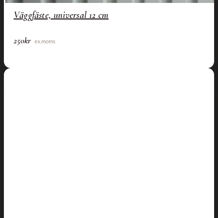
Väggfäste, universal 12 cm
250
kr
ex.moms