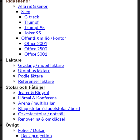
Ridåskenor
Alla ridåskenor
Scen
G-track
Trumpf
Trumpf 95
Joker 95
Offentlig miljö / kontor
Office 2001
Office 2500
Office 5001
Läktare
Gradäng / mobil läktare
Utomhus läktare
Podieläktare
Referenser läktare
Stolar och Fåtöljer
Teater & Biograf
Hörsal & Konferens
Arena / multihallar
Klappstolar / stapelstolar / bord
Orkesterstolar / notställ
Renovering & omklädsel
Övrigt
Folier / Dukar
Back projection