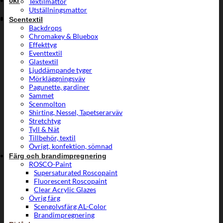
0
kr
Textilmattor
Utställningsmattor
Scentextil
Backdrops
Chromakey & Bluebox
Effekttyg
Eventtextil
Glastextil
Ljuddämpande tyger
Mörkläggningsväv
Pagunette, gardiner
Sammet
Scenmolton
Shirting, Nessel, Tapetserarväv
Stretchtyg
Tyll & Nät
Tillbehör, textil
Övrigt, konfektion, sömnad
Färg och brandimpregnering
ROSCO-Paint
Supersaturated Roscopaint
Fluorescent Roscopaint
Clear Acrylic Glazes
Övrig färg
Scengolvsfärg AL-Color
Brandimpregnering