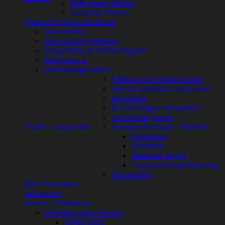
Referenser, läktare
Utomhus läktare
Mattor för Dans och Event
Dansmattor
Dansmattor, tillbehör
Golvplattor, Profi Dancing Set
Textilmattor
Utställningsmattor
Fällbara och mobila scener
Höj och sänkbara scenpodier
Körpodier
Renovering av scenpodier
Scenpodier, Rapid
Podier / scenpodier
Scenpodier, Rapid - tillbehör
Montering
Podieben
Säkerhet, skydd
Transportering, förvaring
Trumpodier
REA-Produkter
Referenser
Skenor / ridåskenor
Offentlig miljö / kontor
Office 2001