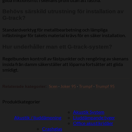
glida friktionsfritt i skenans profil utan att fastna.
Behövs särskild utrustning för installation av
G-track?
Standardverktyg för metallbearbetning och lämpliga
infästningar för takets material krävs för en säker installation.
Hur underhåller man ett G-track-system?
Regelbunden kontroll av fästpunkter och rengöring av skenans
insida från damm säkerställer att löparna fortsätter att glida
smidigt.
Scen
·
Joker 95
·
Trumpf
·
Trumpf 95
Relaterade kategorier:
Produktkategorier
Akustik System
Akustik / ljuddämpning
Ljuddämpande tyger
Office akustikridåer
Crashglas