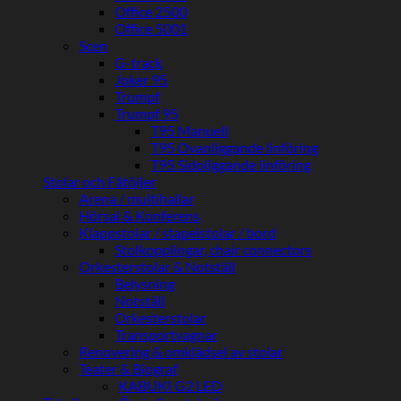
Office 2500
Office 5001
Scen
G-track
Joker 95
Trumpf
Trumpf 95
T95 Manuell
T95 Ovanliggande linföring
T95 Sidoliggande linföring
Stolar och Fåtöljer
Arena / multihallar
Hörsal & Konferens
Klappstolar / stapelstolar / bord
Stolkopplingar, chair connectors
Orkesterstolar & Notställ
Belysning
Notställ
Orkesterstolar
Transportvagnar
Renovering & omklädsel av stolar
Teater & Biograf
KABUKI G2 LED