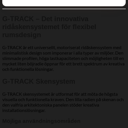
G-TRACK – Det innovativa
ridåskensystemet för flexibel
rumsdesign
G-TRACK är ett universellt, motoriserat ridåskensystem med
minimalistisk design som imponerar i alla typer av miljöer. Den
slimmade profilen, höga lastkapaciteten och möjligheten till en
mycket liten böjradie öppnar för ett brett spektrum av kreativa
och funktionella lösningar.
G-TRACK Skensystem
G-TRACK skensystemet är utformat för att möta de högsta
visuella och funktionella kraven. Den lilla radien på skenan och
den valfria arkitektoniska panelen stöder kreativa
installationslösningar.
Möjliga användningsområden