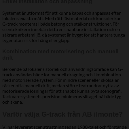
Enkel installation och anpassning
Systemet är utformat för att kunna kapas och anpassas efter
lokalens exakta mått. Med rätt fästmaterial och konsoler kan
G-track monteras i både betong och stålkonstruktioner. För
scenteknikern innebär detta en snabbare installation och en
säkrare arbetsmiljö, då systemet är byggt för att hantera tunga
tyger utan risk för häng eller glapp.
Kombination med motorisering och manuell
drift
Beroende på lokalens storlek och användningsområde kan G-
track användas både för manuell dragning och i kombination
med motoriserade system. För mindre scener eller skolsalar
räcker ofta manuell drift, medan större teatrar drar nytta av
motoriserade lösningar för att snabbt kunna byta scenografi.
Tack vare systemets precision minimeras slitaget på både tyg
och skena.
Varför välja G-track från AB ilmonte?
Vi har levererat scenutrustning sedan 1980-talet och förstår de