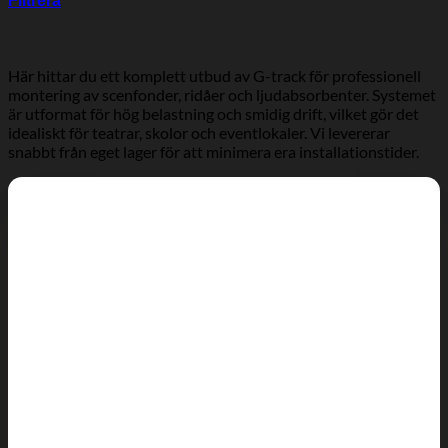
Filtrera
Här hittar du ett komplett utbud av G-track för professionell
montering av scenfonder, ridåer och ljudabsorbenter. Systemet
är utformat för hög belastning och smidig drift, vilket gör det
idealiskt för teatrar, skolor och eventlokaler. Vi levererar
snabbt från eget lager för att minimera era installationstider.