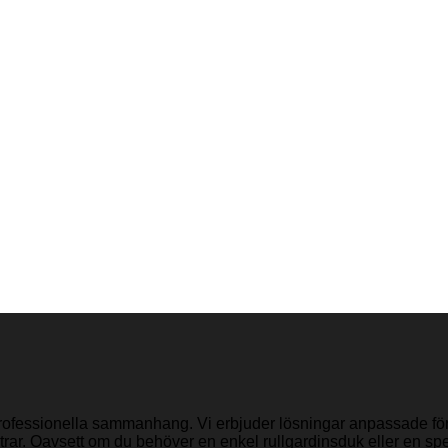
 professionella sammanhang. Vi erbjuder lösningar anpassade för al
eatrar. Oavsett om du behöver en enkel rullgardinsduk eller en sp