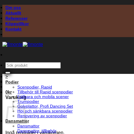
Skip
Om oss
to
Aktuellt
content
Referenser
Köpevillkor
Kontakt
Sök
efter:
>
Podier
Scenpodier, Rapid
0
kr
Tillbehör till Rapid scenpodier
Fällbara och mobila scener
Varukorg
Trumpodier
Golvplattor, Profi Dancing Set
Höj och sänkbara scenpodier
Renovering av scenpodier
Dansmattor
Dansmattor
Dansmattor, tillbehör
Inga produkter i varukorgen.