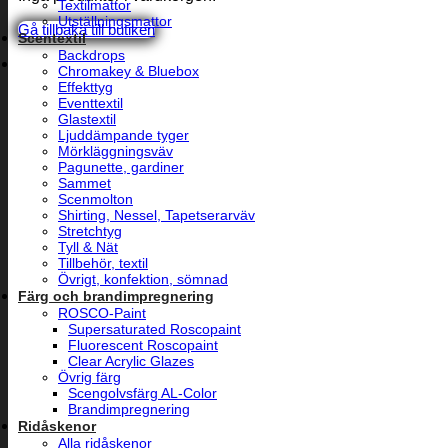
Textilmattor
Utställningsmattor
Gå tillbaka till butiken
Scentextil
Backdrops
Chromakey & Bluebox
Effekttyg
Eventtextil
Glastextil
Ljuddämpande tyger
Mörkläggningsväv
Pagunette, gardiner
Sammet
Scenmolton
Shirting, Nessel, Tapetserarväv
Stretchtyg
Tyll & Nät
Tillbehör, textil
Övrigt, konfektion, sömnad
Färg och brandimpregnering
ROSCO-Paint
Supersaturated Roscopaint
Fluorescent Roscopaint
Clear Acrylic Glazes
Övrig färg
Scengolvsfärg AL-Color
Brandimpregnering
Ridåskenor
Alla ridåskenor