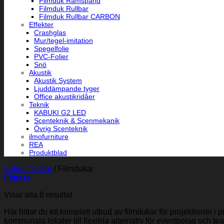
Filmduk Ramspänd
Filmduk Rullbar
Filmduk Rullbar CARBON
Effekter
Crashglas
Mur/tegel-imitation
Spegelfolie
PVC-Folier
Snö
Akustik
Akustik System
Ljuddämpande tyger
Office akustikridåer
Teknik
KABUKI G2 LED
Scenteknik & Scenmekanik
Övrig Scenteknik
ilmofurniture
REA
Produktblad
Folier / Dukar
/
Filmdukar
Filtrera
Sortera
Visar alla 6 resultat
efter
Här hittar du ett komplett utbud av filmdukar för projektioner i
popularitet
kommunala lokaler till flexibla alternativ för eventbolag och t