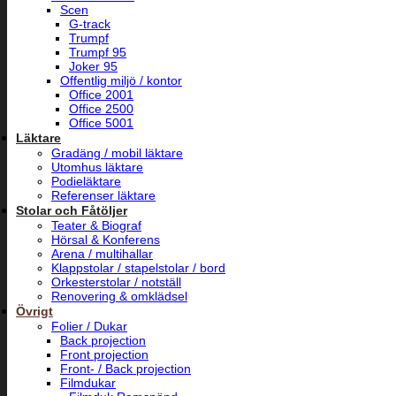
Scen
G-track
Trumpf
Trumpf 95
Joker 95
Offentlig miljö / kontor
Office 2001
Office 2500
Office 5001
Läktare
Gradäng / mobil läktare
Utomhus läktare
Podieläktare
Referenser läktare
Stolar och Fåtöljer
Teater & Biograf
Hörsal & Konferens
Arena / multihallar
Klappstolar / stapelstolar / bord
Orkesterstolar / notställ
Renovering & omklädsel
Övrigt
Folier / Dukar
Back projection
Front projection
Front- / Back projection
Filmdukar