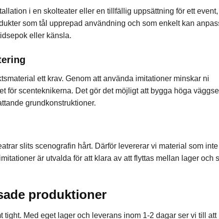
tion i en skolteater eller en tillfällig uppsättning för ett event,
rodukter som tål upprepad användning och som enkelt kan anpa
tidsepok eller känsla.
tering
tsmaterial ett krav. Genom att använda imitationer minskar ni
et för scenteknikerna. Det gör det möjligt att bygga höga väggse
attande grundkonstruktioner.
ar slits scenografin hårt. Därför levererar vi material som int
mitationer är utvalda för att klara av att flyttas mellan lager och
essade produktioner
t tight. Med eget lager och leverans inom 1-2 dagar ser vi till att