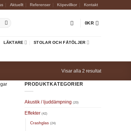
ss
Aktuellt
Referenser
Köpevillkor
Kontakt
0
KR
LÄKTARE
STOLAR OCH FÅTÖLJER
Sortera
Visar alla 2 resultat
efter
ngar
PRODUKTKATEGORIER
popularitet
Akustik / ljuddämpning
(20)
Effekter
(42)
Crashglas
(24)