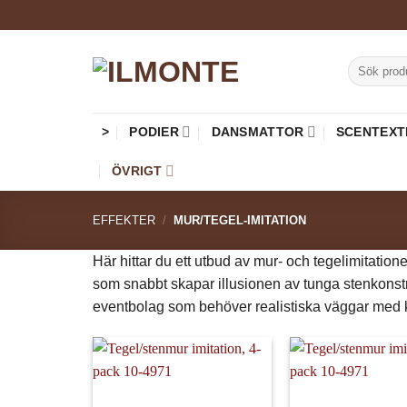
Skip
to
content
Sök
efter:
>
PODIER
DANSMATTOR
SCENTEXT
ÖVRIGT
EFFEKTER
/
MUR/TEGEL-IMITATION
Här hittar du ett utbud av mur- och tegelimitation
som snabbt skapar illusionen av tunga stenkonstruk
eventbolag som behöver realistiska väggar med k