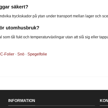
ggar säkert?
undvika tryckskador på ytan under transport mellan lager och sce
 för utomhusbruk?
som tål fukt och temperaturväxlingar utan att slå sig eller tapp
C-Folier
·
Snö
·
Spegelfolie
INFORMATION
KON