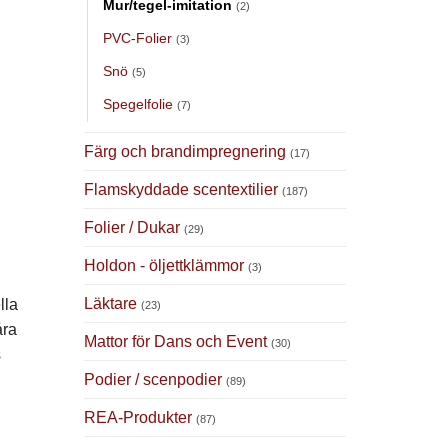
Mur/tegel-imitation
(2)
PVC-Folier
(3)
Snö
(5)
Spegelfolie
(7)
Färg och brandimpregnering
(17)
Flamskyddade scentextilier
(187)
Folier / Dukar
(29)
Holdon - öljettklämmor
(3)
Läktare
lla
(23)
åra
Mattor för Dans och Event
(30)
s
Podier / scenpodier
(89)
REA-Produkter
(87)