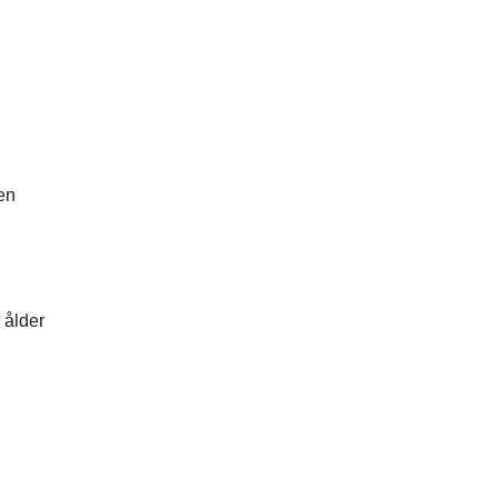
en
 ålder