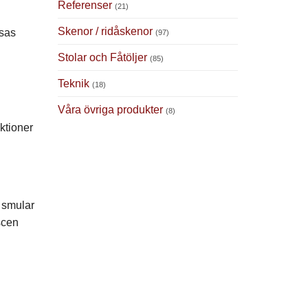
Referenser
(21)
Skenor / ridåskenor
ssas
(97)
Stolar och Fåtöljer
(85)
Teknik
(18)
Våra övriga produkter
(8)
ktioner
e smular
 scen