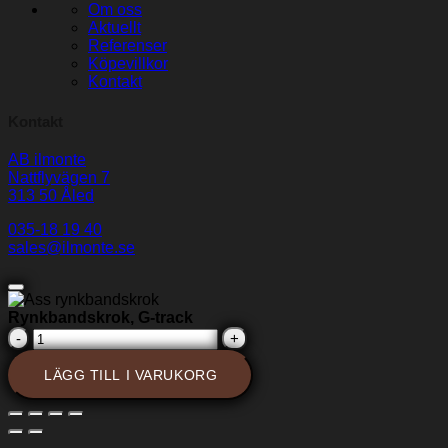
Om oss
Aktuellt
Referenser
Köpevillkor
Kontakt
Kontakt
AB ilmonte
Nattflyvägen 7
313 50 Åled
035-18 19 40
sales@ilmonte.se
Rynkbandskrok, G-track
Rynkbandskrok,
G-
track
LÄGG TILL I VARUKORG
mängd