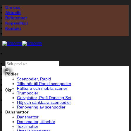
Skip
Om oss
to
Aktuellt
content
Referenser
Köpevillkor
Kontakt
Sök
efter:
>
Podier
Scenpodier, Rapid
Tillbehör till Rapid scenpodier
Fällbara och mobila scener
0
kr
Trumpodier
Golvplattor, Profi Dancing Set
Höj och sänkbara scenpodier
Renovering av scenpodier
Dansmattor
Dansmattor
Dansmattor, tillbehör
Textilmattor