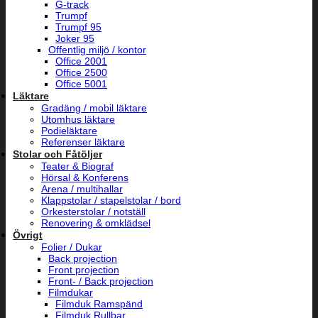
G-track
Trumpf
Trumpf 95
Joker 95
Offentlig miljö / kontor
Office 2001
Office 2500
Office 5001
Läktare
Gradäng / mobil läktare
Utomhus läktare
Podieläktare
Referenser läktare
Stolar och Fåtöljer
Teater & Biograf
Hörsal & Konferens
Arena / multihallar
Klappstolar / stapelstolar / bord
Orkesterstolar / notställ
Renovering & omklädsel
Övrigt
Folier / Dukar
Back projection
Front projection
Front- / Back projection
Filmdukar
Filmduk Ramspänd
Filmduk Rullbar