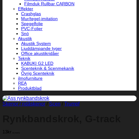
Filmduk Rullbar CARBON
Effekter
Crashglas
Mur/tegel-imitation
Spegelfolie
PVC-Folier
Snö
Akustik
Akustik System
Ljuddämpande tyger
Office akustikridåer
Teknik
KABUKI G2 LED
Scenteknik & Scenmekanik
Övrig Scenteknik
ilmofurniture
REA
Produktblad
Skenor / ridåskenor
/
Scen
/
Trumpf
Rynkbandskrok, G-track
13
kr
ex.moms