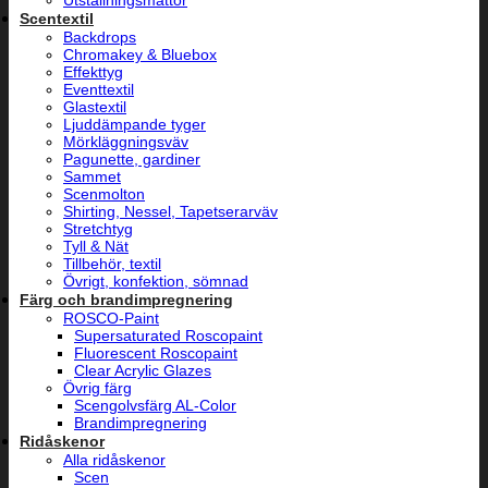
Utställningsmattor
Scentextil
Backdrops
Chromakey & Bluebox
Effekttyg
Eventtextil
Glastextil
Ljuddämpande tyger
Mörkläggningsväv
Pagunette, gardiner
Sammet
Scenmolton
Shirting, Nessel, Tapetserarväv
Stretchtyg
Tyll & Nät
Tillbehör, textil
Övrigt, konfektion, sömnad
Färg och brandimpregnering
ROSCO-Paint
Supersaturated Roscopaint
Fluorescent Roscopaint
Clear Acrylic Glazes
Övrig färg
Scengolvsfärg AL-Color
Brandimpregnering
Ridåskenor
Alla ridåskenor
Scen