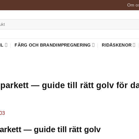
Om o
IL
FÄRG OCH BRANDIMPREGNERING
RIDÅSKENOR
rkett — guide till rätt golv för d
rkett — guide till rätt golv