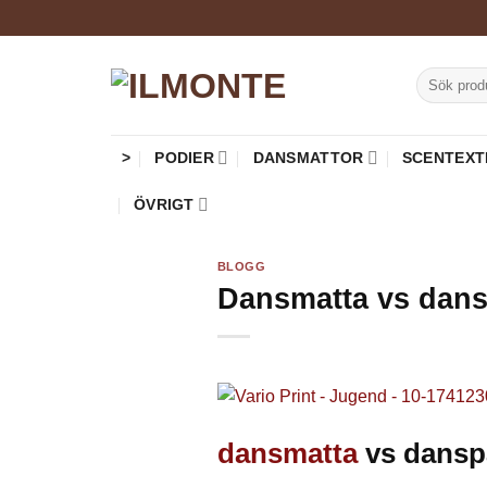
Skip
to
content
Sök
efter:
>
PODIER
DANSMATTOR
SCENTEXT
ÖVRIGT
BLOGG
Dansmatta vs danspa
dansmatta
vs danspa