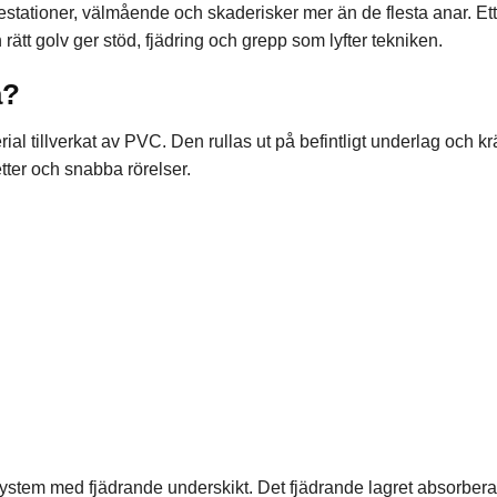
stationer, välmående och skaderisker mer än de flesta anar. Ett
ätt golv ger stöd, fjädring och grepp som lyfter tekniken.
a?
rial tillverkat av PVC. Den rullas ut på befintligt underlag och k
etter och snabba rörelser.
ystem med fjädrande underskikt. Det fjädrande lagret absorberar