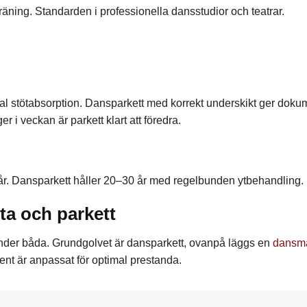
träning. Standarden i professionella dansstudior och teatrar.
l stötabsorption. Dansparkett med korrekt underskikt ger dokum
 i veckan är parkett klart att föredra.
år. Dansparkett håller 20–30 år med regelbunden ytbehandling.
a och parkett
nder båda. Grundgolvet är dansparkett, ovanpå läggs en
dansma
ment är anpassat för optimal prestanda.