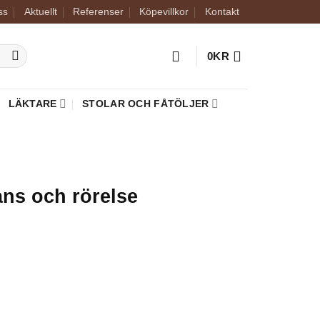
ss
Aktuellt
Referenser
Köpevillkor
Kontakt
0
KR
LÄKTARE
STOLAR OCH FÅTÖLJER
ans och rörelse