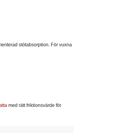
enterad stötabsorption. För vuxna
tta
med rätt friktionsvärde för