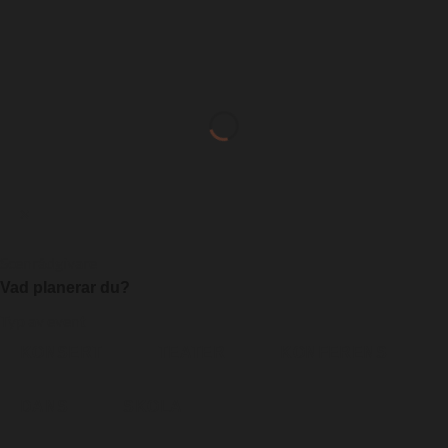
×
Scenrådgivare
Vad planerar du?
Typ av event
KONSERT
TEATER
KONFERENS
DANS
SKOLA