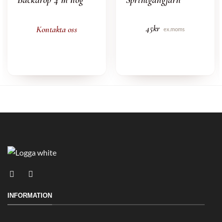
Backdrop 4 m hög
Sprintgångjärn
45
kr
Kontakta oss
ex.moms
INFORMATION