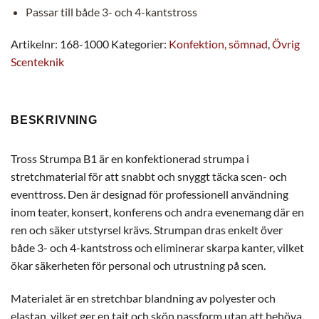
Passar till både 3- och 4-kantstross
Artikelnr:
168-1000
Kategorier:
Konfektion, sömnad
,
Övrig
Scenteknik
BESKRIVNING
Tross Strumpa B1 är en konfektionerad strumpa i
stretchmaterial för att snabbt och snyggt täcka scen- och
eventtross. Den är designad för professionell användning
inom teater, konsert, konferens och andra evenemang där en
ren och säker utstyrsel krävs. Strumpan dras enkelt över
både 3- och 4-kantstross och eliminerar skarpa kanter, vilket
ökar säkerheten för personal och utrustning på scen.
Materialet är en stretchbar blandning av polyester och
elastan, vilket ger en tajt och skön passform utan att behöva