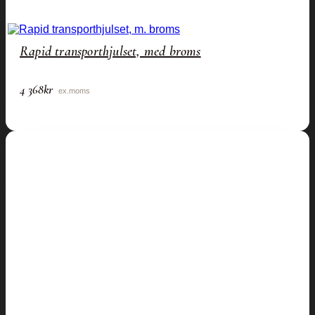
Rapid transporthjulset, med broms
4 368
kr
ex.moms