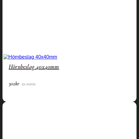
Hörnbeslag 40x40mm
302
kr
ex.moms