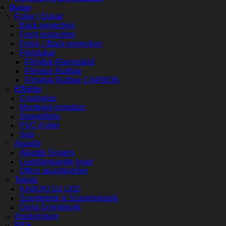
Övrigt
Folier / Dukar
Back projection
Front projection
Front- / Back projection
Filmdukar
Filmduk Ramspänd
Filmduk Rullbar
Filmduk Rullbar CARBON
Effekter
Crashglas
Mur/tegel-imitation
Spegelfolie
PVC-Folier
Snö
Akustik
Akustik System
Ljuddämpande tyger
Office akustikridåer
Teknik
KABUKI G2 LED
Scenteknik & Scenmekanik
Övrig Scenteknik
ilmofurniture
REA