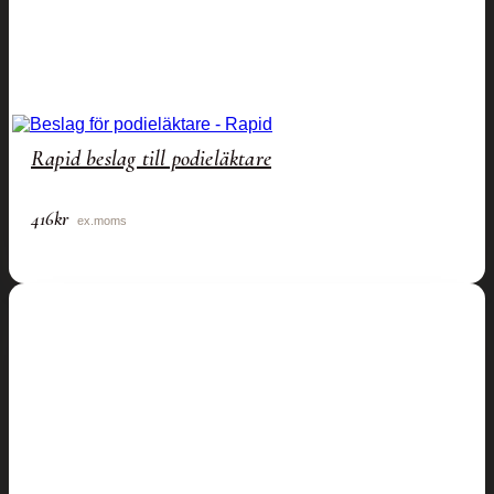
Rapid beslag till podieläktare
416
kr
ex.moms