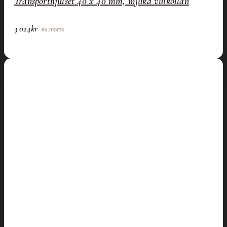
Transporthjulset 40 x 40 mm, mjuka vulkollan
3 024
kr
ex.moms