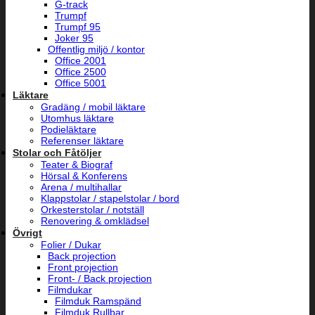
G-track
Trumpf
Trumpf 95
Joker 95
Offentlig miljö / kontor
Office 2001
Office 2500
Office 5001
Läktare
Gradäng / mobil läktare
Utomhus läktare
Podieläktare
Referenser läktare
Stolar och Fåtöljer
Teater & Biograf
Hörsal & Konferens
Arena / multihallar
Klappstolar / stapelstolar / bord
Orkesterstolar / notställ
Renovering & omklädsel
Övrigt
Folier / Dukar
Back projection
Front projection
Front- / Back projection
Filmdukar
Filmduk Ramspänd
Filmduk Rullbar