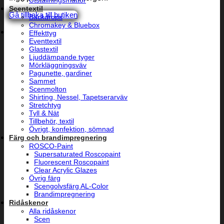
Utställningsmattor
Scentextil
Gå tillbaka till butiken
Backdrops
Chromakey & Bluebox
Effekttyg
Eventtextil
Glastextil
Ljuddämpande tyger
Mörkläggningsväv
Pagunette, gardiner
Sammet
Scenmolton
Shirting, Nessel, Tapetserarväv
Stretchtyg
Tyll & Nät
Tillbehör, textil
Övrigt, konfektion, sömnad
Färg och brandimpregnering
ROSCO-Paint
Supersaturated Roscopaint
Fluorescent Roscopaint
Clear Acrylic Glazes
Övrig färg
Scengolvsfärg AL-Color
Brandimpregnering
Ridåskenor
Alla ridåskenor
Scen