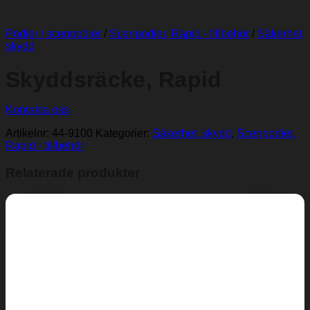
Podier / scenpodier
/
Scenpodier, Rapid - tillbehör
/
Säkerhet,
skydd
Skyddsräcke, Rapid
Kontakta oss
Artikelnr:
44-9100
Kategorier:
Säkerhet, skydd
,
Scenpodier,
Rapid - tillbehör
Relaterade produkter