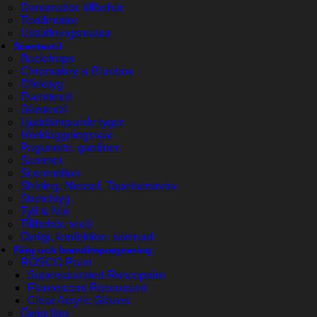
Dansmattor, tillbehör
Textilmattor
Utställningsmattor
Scentextil
Backdrops
Chromakey & Bluebox
Effekttyg
Eventtextil
Glastextil
Ljuddämpande tyger
Mörkläggningsväv
Pagunette, gardiner
Sammet
Scenmolton
Shirting, Nessel, Tapetserarväv
Stretchtyg
Tyll & Nät
Tillbehör, textil
Övrigt, konfektion, sömnad
Färg och brandimpregnering
ROSCO-Paint
Supersaturated Roscopaint
Fluorescent Roscopaint
Clear Acrylic Glazes
Övrig färg