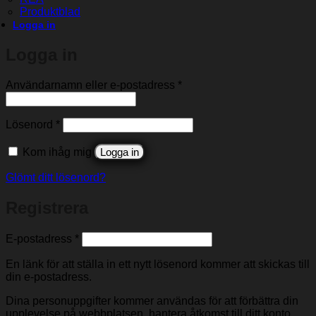
Produktblad
Logga in
Logga in
Obligatoriskt
Användarnamn eller e-postadress
*
Obligatoriskt
Lösenord
*
Kom ihåg mig
Logga in
Glömt ditt lösenord?
Registrera
Obligatoriskt
E-postadress
*
En länk för att ställa in ett nytt lösenord kommer att skickas till
din e-postadress.
Dina personuppgifter kommer användas för att förbättra din
upplevelse på webbplatsen, hantera åtkomst till ditt konto