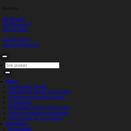
Kontakt
AB ilmonte
Nattflyvägen 7
313 50 Åled
035-18 19 40
sales@ilmonte.se
Sök
efter:
>
Podier
Scenpodier, Rapid
Tillbehör till Rapid scenpodier
Fällbara och mobila scener
Trumpodier
Golvplattor, Profi Dancing Set
Höj och sänkbara scenpodier
Renovering av scenpodier
Dansmattor
Dansmattor