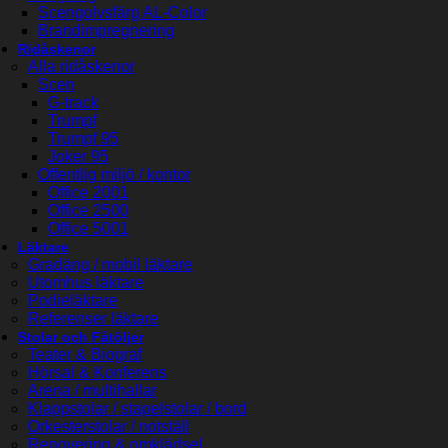
Scengolvsfärg AL-Color
Brandimpregnering
Ridåskenor
Alla ridåskenor
Scen
G-track
Trumpf
Trumpf 95
Joker 95
Offentlig miljö / kontor
Office 2001
Office 2500
Office 5001
Läktare
Gradäng / mobil läktare
Utomhus läktare
Podieläktare
Referenser läktare
Stolar och Fåtöljer
Teater & Biograf
Hörsal & Konferens
Arena / multihallar
Klappstolar / stapelstolar / bord
Orkesterstolar / notställ
Renovering & omklädsel