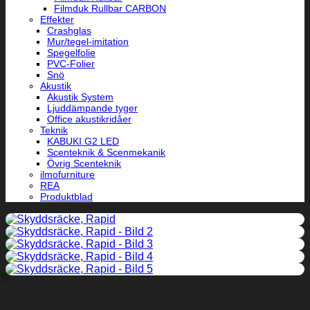
Filmduk Rullbar CARBON
Effekter
Crashglas
Mur/tegel-imitation
Spegelfolie
PVC-Folier
Snö
Akustik
Akustik System
Ljuddämpande tyger
Office akustikridåer
Teknik
KABUKI G2 LED
Scenteknik & Scenmekanik
Övrig Scenteknik
ilmofurniture
REA
Produktblad