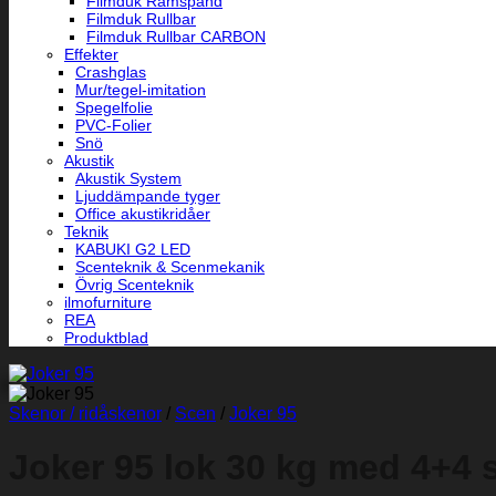
Filmduk Ramspänd
Filmduk Rullbar
Filmduk Rullbar CARBON
Effekter
Crashglas
Mur/tegel-imitation
Spegelfolie
PVC-Folier
Snö
Akustik
Akustik System
Ljuddämpande tyger
Office akustikridåer
Teknik
KABUKI G2 LED
Scenteknik & Scenmekanik
Övrig Scenteknik
ilmofurniture
REA
Produktblad
Skenor / ridåskenor
/
Scen
/
Joker 95
Joker 95 lok 30 kg med 4+4 s