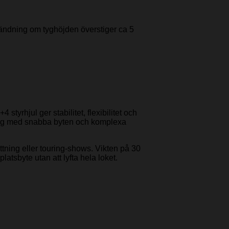
nvändning om tyghöjden överstiger ca 5
yrhjul ger stabilitet, flexibilitet och
emang med snabba byten och komplexa
tning eller touring-shows. Vikten på 30
atsbyte utan att lyfta hela loket.