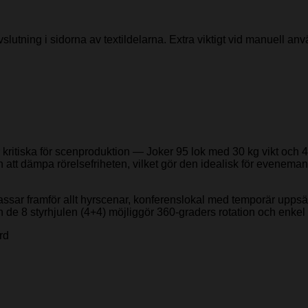
slutning i sidorna av textildelarna. Extra viktigt vid manuell a
tiska för scenproduktion — Joker 95 lok med 30 kg vikt och 4+4 st
an att dämpa rörelsefriheten, vilket gör den idealisk för even
ssar framför allt hyrscenar, konferenslokal med temporär uppsät
e 8 styrhjulen (4+4) möjliggör 360-graders rotation och enkel pl
rd