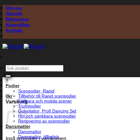
Skip
Om oss
to
Aktuellt
content
Referenser
Köpevillkor
Kontakt
Sök
efter:
>
Podier
Scenpodier, Rapid
0
kr
Tillbehör till Rapid scenpodier
Fällbara och mobila scener
Varukorg
Trumpodier
Golvplattor, Profi Dancing Set
Höj och sänkbara scenpodier
Renovering av scenpodier
Dansmattor
Dansmattor
Dansmattor, tillbehör
Inga produkter i varukorgen.