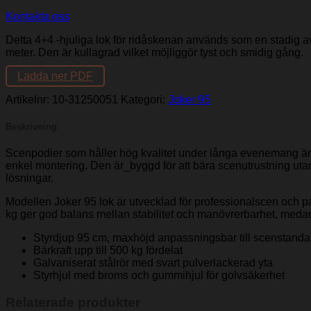
Kontakta oss
Detta 4+4 -hjuliga lok för ridåskenan används som en stadig av
meter. Den är kullagrad vilket möjliggör tyst och smidig gång.
Ladda ner PDF
Artikelnr:
10-31250051
Kategori:
Joker 95
Beskrivning
Scenpodier som håller hög kvalitet under långa evenemang är kri
enkel montering. Den är_byggd för att bära scenutrustning ut
lösningar.
Modellen Joker 95 lok är utvecklad för professionalscen och pa
kg ger god balans mellan stabilitet och manövrerbarhet, medan d
Styrdjup 95 cm, maxhöjd anpassningsbar till scenstanda
Bärkraft upp till 500 kg fördelat
Galvaniserat stålrör med svart pulverlackerad yta
Styrhjul med broms och gummihjul för golvsäkerhet
Relaterade produkter