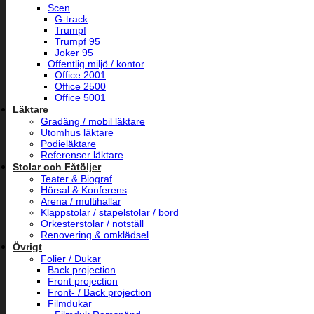
Scen
G-track
Trumpf
Trumpf 95
Joker 95
Offentlig miljö / kontor
Office 2001
Office 2500
Office 5001
Läktare
Gradäng / mobil läktare
Utomhus läktare
Podieläktare
Referenser läktare
Stolar och Fåtöljer
Teater & Biograf
Hörsal & Konferens
Arena / multihallar
Klappstolar / stapelstolar / bord
Orkesterstolar / notställ
Renovering & omklädsel
Övrigt
Folier / Dukar
Back projection
Front projection
Front- / Back projection
Filmdukar