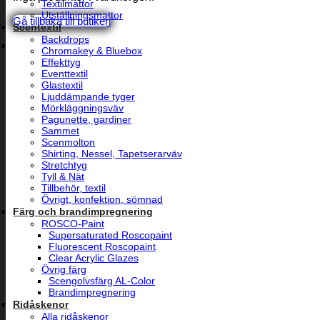
Textilmattor
Utställningsmattor
Gå tillbaka till butiken
Scentextil
Backdrops
Chromakey & Bluebox
Effekttyg
Eventtextil
Glastextil
Ljuddämpande tyger
Mörkläggningsväv
Pagunette, gardiner
Sammet
Scenmolton
Shirting, Nessel, Tapetserarväv
Stretchtyg
Tyll & Nät
Tillbehör, textil
Övrigt, konfektion, sömnad
Färg och brandimpregnering
ROSCO-Paint
Supersaturated Roscopaint
Fluorescent Roscopaint
Clear Acrylic Glazes
Övrig färg
Scengolvsfärg AL-Color
Brandimpregnering
Ridåskenor
Alla ridåskenor